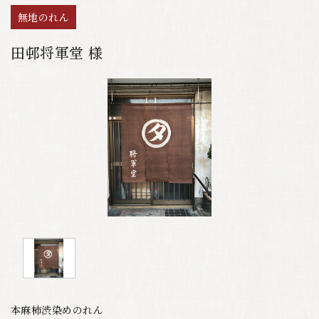
無地のれん
田邨将軍堂 様
本麻柿渋染めのれん