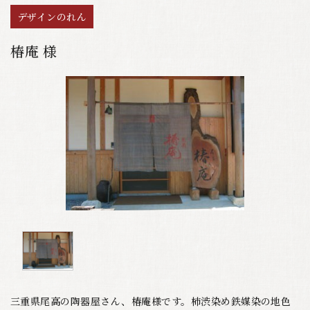
デザインのれん
椿庵 様
三重県尾高の陶器屋さん、椿庵様です。柿渋染め鉄媒染の地色