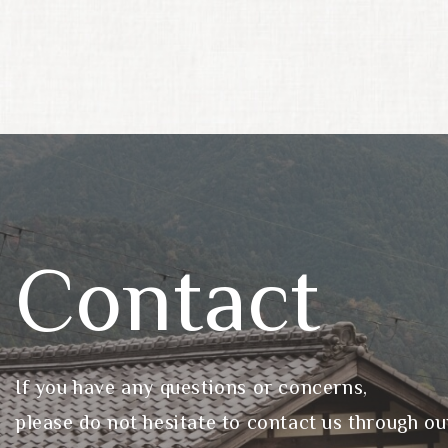
Contact
If you have any questions or concerns,
please do not hesitate to contact us through ou