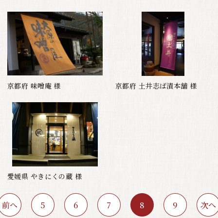
京都府 味噌庵 様
京都府 土井志ば漬本舗 様
愛媛県 やきにくの蔵 様
前へ
次へ
5
6
7
8
9