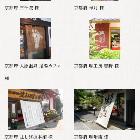
京都府 三千院 様
京都府 翠月 様
京都府 大原温泉 足湯カフェ
京都府 味工房 志野 様
様
京都府 辻しば漬本舗 様
京都府 味噌庵 様